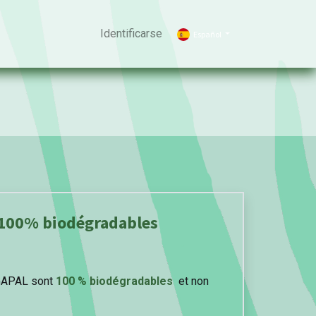
Identificarse
Español
100% biodégradables
GAPAL sont
100 % biodégradables
et non