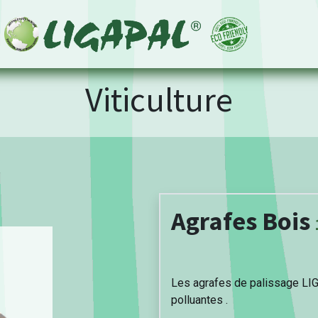
Viticulture
Agrafes Bois
Les agrafes de palissage LI
polluantes
.